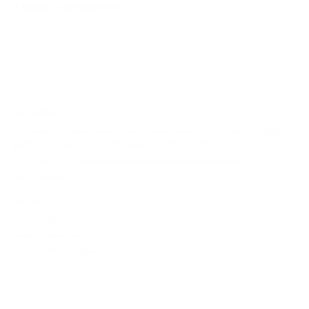
а людей — свободными.
РЕКВИЗИТЫ
Общество с ограниченной ответственностью «7 КРАСНЫХ ЛИНИЙ»
ИНН 7725336650 · КПП 771001001 · ОГРН 5167746230515
ОКВЭД 62.01 — Разработка компьютерного программного
обеспечения
СВЯЗЬ
+7 (495) 198-14-77
info@7rlines.com
@rlines_bot · Telegram
ДОКУМЕНТЫ
Политика конфиденциальности
Согласие на рекламные материалы